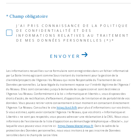
* Champ obligatoire
J'AI PRIS CONNAISSANCE DE LA POLITIQUE
DE CONFIDENTIALITÉ ET DES
INFORMATIONS RELATIVES AU TRAITEMENT
DE MES DONNÉES PERSONNELLES (*)*
ENVOYER
Les informations recueillies sur ce formulaire sont enregistrées dans un fichier informatisé
par La Boite Immo agissant comme Sous-traitant du traitement pour la gestion de la
clientèle/prospects de l'Agence / du Réseau qui reste Responsable du Traitement de vos
Données personnelles. La base légale du traitement repose sur l'intérêt légitime de l'Agence /
du Réseau. Elles sont conservées jusqu'à demande de suppression et sont destinées à
l'Agence / au Réseau. Conformément à la loi « informatique et libertés », vous disposez des
droits d’accès, de rectification, d’effacement, d’opposition, de limitation et de portabilité de vos
données. Vous pouvez retirer votre consentement à tout moment en contactant directement
l’Agence / Le Réseau. Consultez le site
https://cnil.fr/fr
pour plus d’informations sur vos droits.
Si vous estimez, après avoir contacté l'Agence / le Réseau, que vos droits « Informatique et
Libertés » ne sont pas respectés, vous pouvez adresser une réclamation à la CNIL. Nous vous
informons de l’existence de la liste d'opposition au démarchage téléphonique « Bloctel », sur
laquelle vous pouvez vous inscrire ici :
https://www.bloctel.gouv.fr
. Dans le cadre de la
protection des Données personnelles, nous vous invitons à ne pas inscrire de Données
sensibles dans le champ de saisie libre.