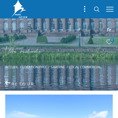
Fr
0
V
o
r
e
r
e
c
e
c
e
ACCUEIL
LOCATION PRO
SAVERNE
LOCAL COMMERCIAL
RETOUR