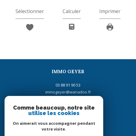
Sélectionner
Calculer
Imprimer
IMMO GEYER
03 88 91 90 53
immogeyer@wanadoo.fr
16 rue de la Gare
67700
saverne
Comme beaucoup, notre site
utilise les cookies
On aimerait vous accompagner pendant
votre visite.
Adhérents