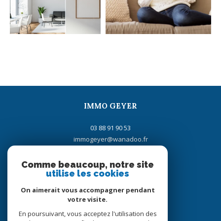
IMMO GEYER
03 88 91 90 53
immogeyer@wanadoo.fr
16 rue de la Gare
67700
saverne
Comme beaucoup, notre site
utilise les cookies
On aimerait vous accompagner pendant
votre visite.
Adhérents
En poursuivant, vous acceptez l'utilisation des