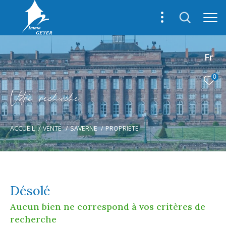
Fr
0
V
o
r
e
r
e
c
e
c
e
ACCUEIL
VENTE
SAVERNE
PROPRIETE
Désolé
Aucun bien ne correspond à vos critères de
recherche